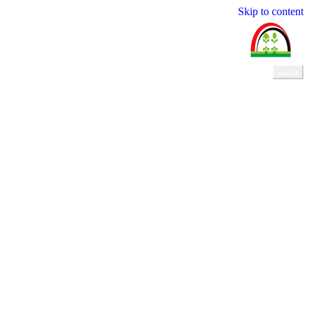
Skip to content
المجلس القومي لرعاية الطفولة
قائمة
الرئيسية
عن المجلس
الأمانات
الأمين العام
الامانة العامة
أمانة الطوارئ و النزاعات
أمانة التخطيط والبحوث
أمانة التنسيق والشراكات
أمانة التدريب